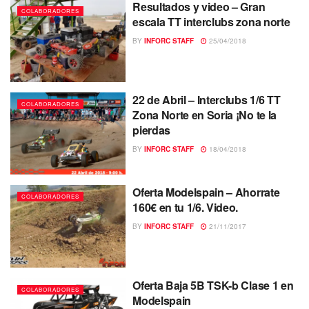
Resultados y video – Gran
COLABORADORES
escala TT interclubs zona norte
BY
INFORC STAFF
25/04/2018
22 de Abril – Interclubs 1/6 TT
COLABORADORES
Zona Norte en Soria ¡No te la
pierdas
BY
INFORC STAFF
18/04/2018
Oferta Modelspain – Ahorrate
COLABORADORES
160€ en tu 1/6. Video.
BY
INFORC STAFF
21/11/2017
Oferta Baja 5B TSK-b Clase 1 en
COLABORADORES
Modelspain