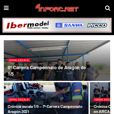
GRAN ESCALA
8º Carrera Campeonato de Aragon de
1/5
GRAN ESCALA
GRAN ESCAL
Crónica escala 1/5 – 7º Carrera Campeonato
Crónica Ca
Aragón 2021
en ARCA