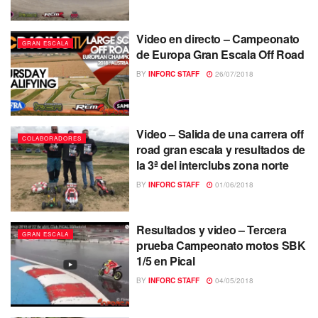
Video en directo – Campeonato
GRAN ESCALA
de Europa Gran Escala Off Road
BY
INFORC STAFF
26/07/2018
Video – Salida de una carrera off
COLABORADORES
road gran escala y resultados de
la 3ª del interclubs zona norte
BY
INFORC STAFF
01/06/2018
Resultados y video – Tercera
GRAN ESCALA
prueba Campeonato motos SBK
1/5 en Pical
BY
INFORC STAFF
04/05/2018