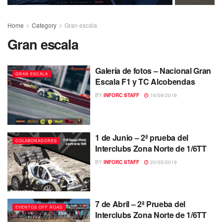
Home
Category
Gran escala
Gran escala
Galería de fotos – Nacional Gran
GRAN ESCALA
Escala F1 y TC Alcobendas
BY
INFORC STAFF
16/09/2019
1 de Junio – 2ª prueba del
COLABORADORES
Interclubs Zona Norte de 1/6TT
BY
INFORC STAFF
20/05/2019
7 de Abril – 2ª Prueba del
EVENTOS OFF ROAD
Interclubs Zona Norte de 1/6TT