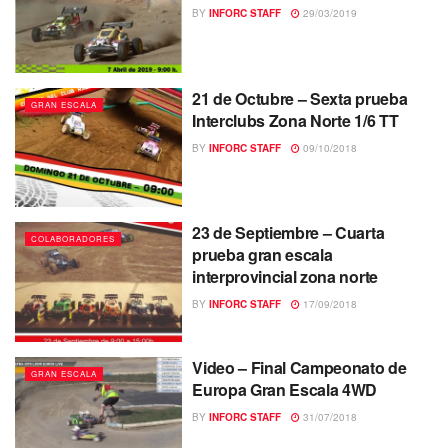
BY
INFORC STAFF
29/03/2019
21 de Octubre – Sexta prueba
GRAN ESCALA
Interclubs Zona Norte 1/6 TT
BY
INFORC STAFF
09/10/2018
23 de Septiembre – Cuarta
COLABORADORES
prueba gran escala
interprovincial zona norte
BY
INFORC STAFF
17/09/2018
Video – Final Campeonato de
GRAN ESCALA
Europa Gran Escala 4WD
BY
INFORC STAFF
31/07/2018