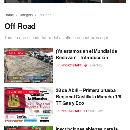
Home
Category
Off Road
Off Road
Todo lo que sucede fuera del asfalto lo encontrarás aquí
¡Ya estamos en el Mundial de
1/8 TT GAS
Redovan! – Introducción
BY
INFORC STAFF
11/09/2024
28 de Abril – Primera prueba
EVENTOS OFF ROAD
Regional Castilla la Mancha 1/8
TT Gas y Eco
BY
INFORC STAFF
11/04/2024
Inscripciones abiertas para la