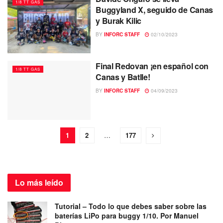
1/8 TT GAS
Buggyland X, seguido de Canas
y Burak Kilic
BY
INFORC STAFF
02/10/2023
Final Redovan ¡en español con
1/8 TT GAS
Canas y Batlle!
BY
INFORC STAFF
04/09/2023
1
2
…
177
Lo más
leído
Tutorial – Todo lo que debes saber sobre las
baterías LiPo para buggy 1/10. Por Manuel