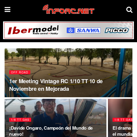
OFF ROAD
1er Meeting Vintage RC 1/10 TT 10 de
Noviembre en Mejorada
1/8 TT GAS
1/8 TT GAS
¡Davide Ongaro, Campeón del Mundo de
El drama de
nuevo!
el mundial