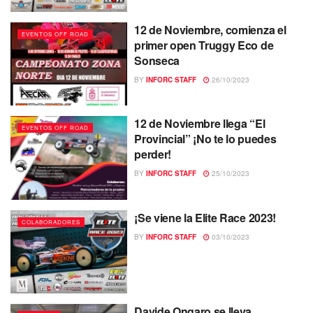
12 de Noviembre, comienza el
EVENTOS OFF ROAD
primer open Truggy Eco de
Sonseca
BY
INFORC STAFF
26/10/2023
12 de Noviembre llega “El
EVENTOS OFF ROAD
Provincial” ¡No te lo puedes
perder!
BY
INFORC STAFF
25/10/2023
¡Se viene la Elite Race 2023!
COLABORADORES
BY
INFORC STAFF
03/10/2023
Davide Ongaro se lleva