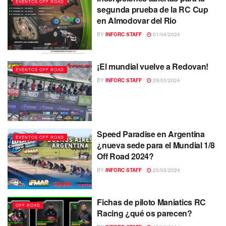
EVENTOS OFF ROAD
segunda prueba de la RC Cup
en Almodovar del Rio
BY
INFORC STAFF
01/04/2024
¡El mundial vuelve a Redovan!
EVENTOS OFF ROAD
BY
INFORC STAFF
29/03/2024
Speed Paradise en Argentina
EVENTOS OFF ROAD
¿nueva sede para el Mundial 1/8
Off Road 2024?
BY
INFORC STAFF
25/03/2024
Fichas de piloto Maniatics RC
OFF ROAD
Racing ¿qué os parecen?