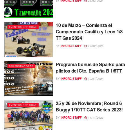
BY
INFORC STAFF
25/03/2024
10 de Marzo – Comienza el
EVENTOS OFF ROAD
Campeonato Castilla y Leon 1/8
TT Gas 2024
BY
INFORC STAFF
27/02/2024
Programa bonus de Sparko para
COLABORADORES
pilotos del Cto. España B 1/8TT
BY
INFORC STAFF
12/01/2024
25 y 26 de Noviembre ¡Round 6
EVENTOS OFF ROAD
Buggy 1/10TT CAT Series 2023!
BY
INFORC STAFF
14/11/2023