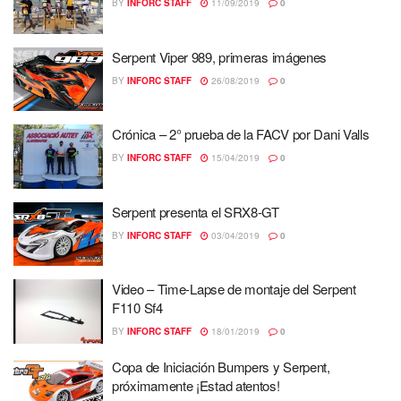
BY
INFORC STAFF
11/09/2019
0
Serpent Viper 989, primeras imágenes
BY
INFORC STAFF
26/08/2019
0
Crónica – 2° prueba de la FACV por Dani Valls
BY
INFORC STAFF
15/04/2019
0
Serpent presenta el SRX8-GT
BY
INFORC STAFF
03/04/2019
0
Video – Time-Lapse de montaje del Serpent
F110 Sf4
BY
INFORC STAFF
18/01/2019
0
Copa de Iniciación Bumpers y Serpent,
próximamente ¡Estad atentos!