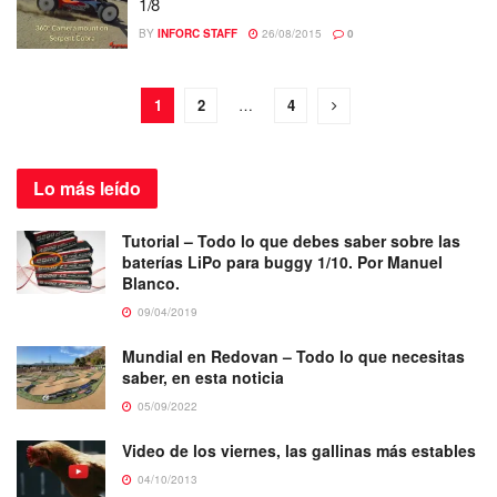
1/8
BY
INFORC STAFF
26/08/2015
0
1
2
…
4
Lo más
leído
Tutorial – Todo lo que debes saber sobre las
baterías LiPo para buggy 1/10. Por Manuel
Blanco.
09/04/2019
Mundial en Redovan – Todo lo que necesitas
saber, en esta noticia
05/09/2022
Video de los viernes, las gallinas más estables
04/10/2013