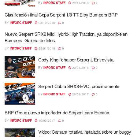
BY
INFORC STAFF
29/11/2018
0
Clasificación final Copa Serpent 1/8 TT-E by Bumpers BRP
BY
INFORC STAFF
05/10/2018
0
Nuevo Serpent SRX2 Mid Hybrid-High Traction, ya disponible en
Bumpers. Galería de fotos.
BY
INFORC STAFF
29/01/2018
0
Cody King ficha por Serpent. Entrevista.
BY
INFORC STAFF
23/01/2018
0
Serpent Cobra SRX8-EVO, próximamente
BY
INFORC STAFF
28/08/2017
0
BRP Group nuevo importador de Serpent para España
BY
INFORC STAFF
10/03/2017
0
Vídeo: Camara rotativa instalada sobre un buggy