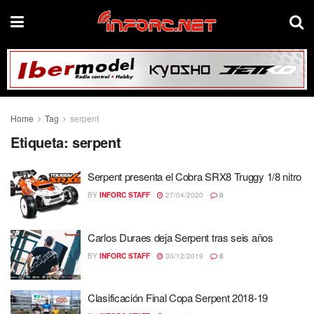
Home
Tag
serpent
Etiqueta:
serpent
Serpent presenta el Cobra SRX8 Truggy 1/8 nitro
BY
INFORC STAFF
27/04/2020
0
Carlos Duraes deja Serpent tras seis años
BY
INFORC STAFF
30/12/2019
0
Clasificación Final Copa Serpent 2018-19