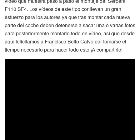
vídeo que muestra paso a paso el montaje del Serpent
F110 SF4. Los vídeos de este tipo conllevan un gran
esfuerzo para los autores ya que tras montar cada nueva
parte del coche deben detenerse a sacar una o varias fotos
para posteriormente montarlo todo en vídeo, así que desde
aquí felicitamos a Francisco Bello Calvo por tomarse el
tiempo necesario para hacer todo esto ¡A compartirlo!