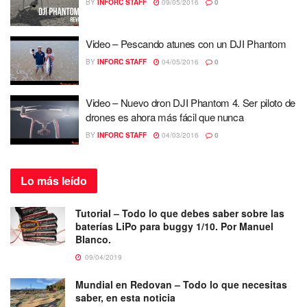
BY
INFORC STAFF
09/05/2016
0
Video – Pescando atunes con un DJI Phantom
BY
INFORC STAFF
04/05/2016
0
Video – Nuevo dron DJI Phantom 4. Ser piloto de
drones es ahora más fácil que nunca
BY
INFORC STAFF
04/03/2016
0
Lo más
leído
Tutorial – Todo lo que debes saber sobre las
baterías LiPo para buggy 1/10. Por Manuel
Blanco.
09/04/2019
Mundial en Redovan – Todo lo que necesitas
saber, en esta noticia