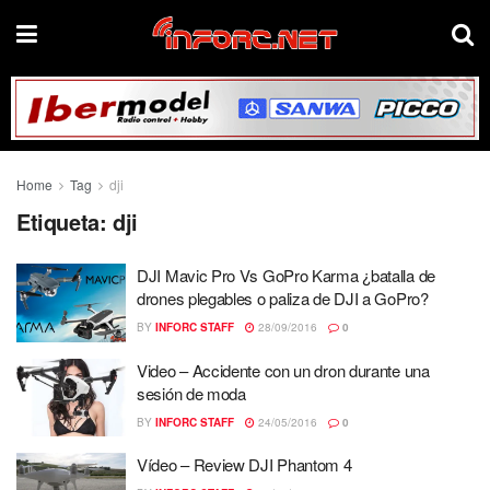
Home
Tag
dji
Etiqueta:
dji
DJI Mavic Pro Vs GoPro Karma ¿batalla de
drones plegables o paliza de DJI a GoPro?
BY
INFORC STAFF
28/09/2016
0
Video – Accidente con un dron durante una
sesión de moda
BY
INFORC STAFF
24/05/2016
0
Vídeo – Review DJI Phantom 4