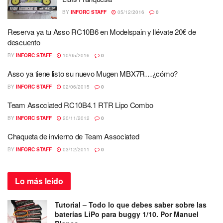
BY
INFORC STAFF
05/12/2016
0
Reserva ya tu Asso RC10B6 en Modelspain y llévate 20€ de
descuento
BY
INFORC STAFF
10/05/2016
0
Asso ya tiene listo su nuevo Mugen MBX7R…¿cómo?
BY
INFORC STAFF
02/06/2015
0
Team Associated RC10B4.1 RTR Lipo Combo
BY
INFORC STAFF
20/11/2012
0
Chaqueta de invierno de Team Associated
BY
INFORC STAFF
03/12/2011
0
Lo más
leído
Tutorial – Todo lo que debes saber sobre las
baterías LiPo para buggy 1/10. Por Manuel