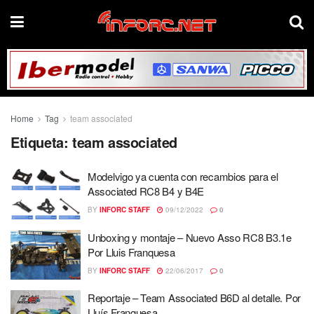
Home
Tag
team associated
Etiqueta:
team associated
Modelvigo ya cuenta con recambios para el
Associated RC8 B4 y B4E
BY
INFORC STAFF
09/12/2022
0
Unboxing y montaje – Nuevo Asso RC8 B3.1e
Por Lluis Franquesa
BY
INFORC STAFF
22/06/2017
0
Reportaje – Team Associated B6D al detalle. Por
Lluís Franquesa