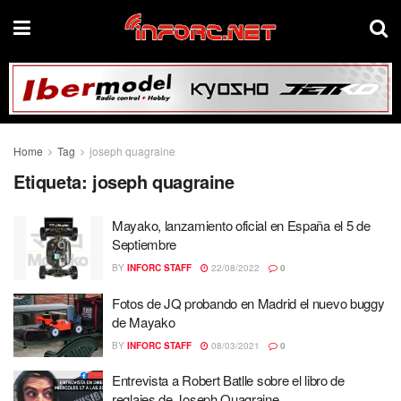
Home
Tag
joseph quagraine
Etiqueta:
joseph quagraine
Mayako, lanzamiento oficial en España el 5 de
Septiembre
BY
INFORC STAFF
22/08/2022
0
Fotos de JQ probando en Madrid el nuevo buggy
de Mayako
BY
INFORC STAFF
08/03/2021
0
Entrevista a Robert Batlle sobre el libro de
reglajes de Joseph Quagraine