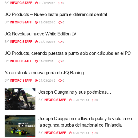
BY
INFORC STAFF
02/12/2016
0
JQ Products – Nuevo lastre para el diferencial central
BY
INFORC STAFF
18/08/2016
0
JQ Revela su nuevo White Edition LV
BY
INFORC STAFF
28/01/2016
0
JQ Products, creando puestas a punto solo con cálculos en el PC
BY
INFORC STAFF
31/03/2015
0
Ya en stock la nueva gorra de JQ Racing
BY
INFORC STAFF
27/03/2015
0
Joseph Quagraine y sus polémicas…
BY
INFORC STAFF
22/07/2014
0
Joseph Quagraine se lleva la pole y la victoria en
la segunda prueba del nacional de Finlandia
BY
INFORC STAFF
18/07/2014
0