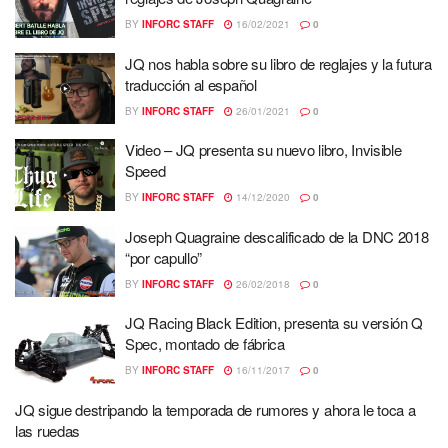
BY
INFORC STAFF
16/02/2021
0
JQ nos habla sobre su libro de reglajes y la futura
traducción al español
BY
INFORC STAFF
26/01/2021
0
Video – JQ presenta su nuevo libro, Invisible
Speed
BY
INFORC STAFF
14/12/2020
0
Joseph Quagraine descalificado de la DNC 2018
“por capullo”
BY
INFORC STAFF
26/02/2018
0
JQ Racing Black Edition, presenta su versión Q
Spec, montado de fábrica
BY
INFORC STAFF
16/11/2017
0
JQ sigue destripando la temporada de rumores y ahora le toca a
las ruedas