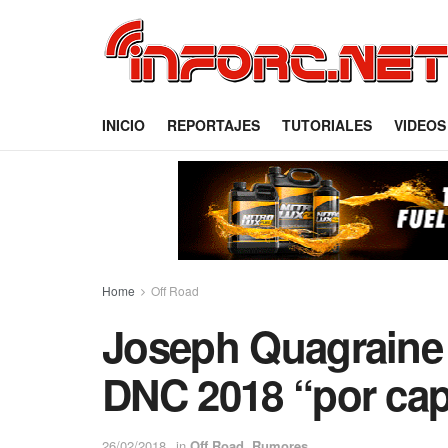
INICIO
REPORTAJES
TUTORIALES
VIDEOS
Home
Off Road
Joseph Quagraine 
DNC 2018 “por cap
26/02/2018
in
Off Road
,
Rumores