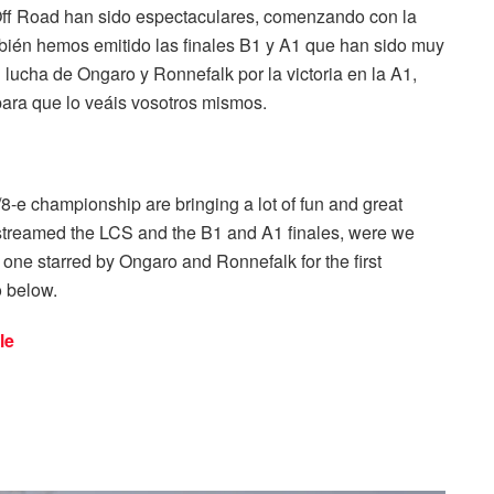
 Off Road han sido espectaculares, comenzando con la
bién hemos emitido las finales B1 y A1 que han sido muy
 lucha de Ongaro y Ronnefalk por la victoria en la A1,
para que lo veáis vosotros mismos.
/8-e championship are bringing a lot of fun and great
e streamed the LCS and the B1 and A1 finales, were we
ne starred by Ongaro and Ronnefalk for the first
o below.
le