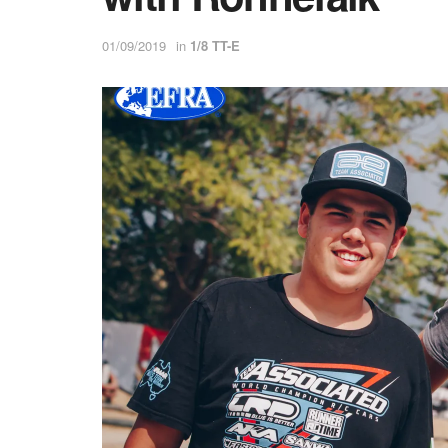
01/09/2019
in
1/8 TT-E