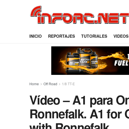
INICIO
REPORTAJES
TUTORIALES
VIDEOS
Home
Off Road
1/8 TT-E
Vídeo – A1 para O
Ronnefalk. A1 for 
with Ronnefalk