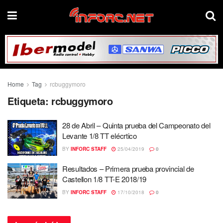
Home
Tag
rcbuggymoro
Etiqueta:
rcbuggymoro
28 de Abril – Quinta prueba del Campeonato del
Levante 1/8 TT elécrtico
BY
INFORC STAFF
25/04/2019
0
Resultados – Primera prueba provincial de
Castellon 1/8 TT-E 2018/19
BY
INFORC STAFF
17/10/2018
0