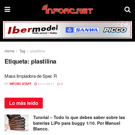
Home
Tag
plastilina
Etiqueta:
plastilina
Masa limpiadora de Spec R
BY
INFORC STAFF
21/11/2011
0
Lo más
leído
Tutorial – Todo lo que debes saber sobre las
baterías LiPo para buggy 1/10. Por Manuel
Blanco.