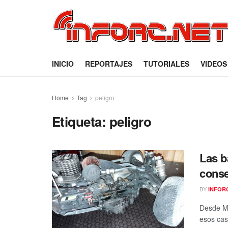
INICIO
REPORTAJES
TUTORIALES
VIDEOS
Home
Tag
peligro
Etiqueta:
peligro
Las b
conse
BY
INFOR
Desde MD
esos cas