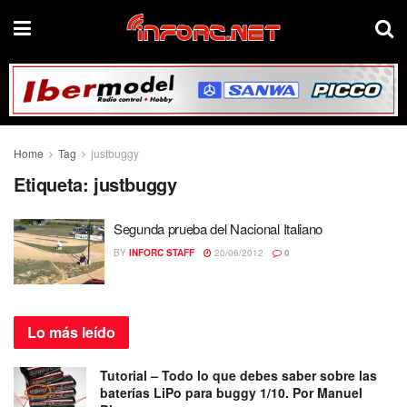
Home
Tag
justbuggy
Etiqueta:
justbuggy
Segunda prueba del Nacional Italiano
BY
INFORC STAFF
20/06/2012
0
Lo más
leído
Tutorial – Todo lo que debes saber sobre las
baterías LiPo para buggy 1/10. Por Manuel