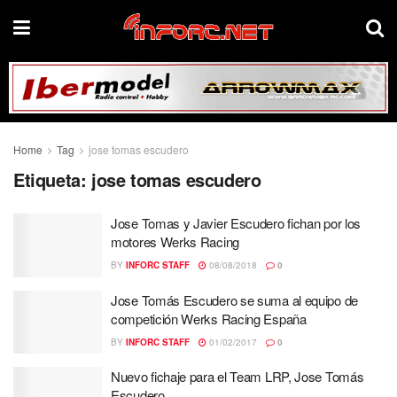
Home
Tag
jose tomas escudero
Etiqueta:
jose tomas escudero
Jose Tomas y Javier Escudero fichan por los
motores Werks Racing
BY
INFORC STAFF
08/08/2018
0
Jose Tomás Escudero se suma al equipo de
competición Werks Racing España
BY
INFORC STAFF
01/02/2017
0
Nuevo fichaje para el Team LRP, Jose Tomás
Escudero