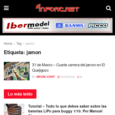
Home
Tag
jamon
Etiqueta:
jamon
31 de Marzo – Cuarta carrera del jamon en El
Quejigoso
BY
INFORC STAFF
22/03/2019
0
Lo más
leído
Tutorial – Todo lo que debes saber sobre las
baterías LiPo para buggy 1/10. Por Manuel