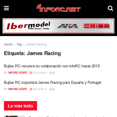
Home
Tag
James Racing
Etiqueta:
James Racing
Bujias RC renueva su colaboración con infoRC hasta 2015
BY
INFORC STAFF
27/12/2013
0
Bujias RC importará James Racing para España y Portugal
BY
INFORC STAFF
08/10/2013
0
Lo más
leído