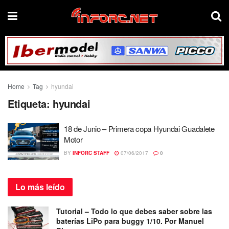
Home
Tag
hyundai
Etiqueta:
hyundai
18 de Junio – Primera copa Hyundai Guadalete
Motor
BY
INFORC STAFF
07/06/2017
0
Lo más
leído
Tutorial – Todo lo que debes saber sobre las
baterías LiPo para buggy 1/10. Por Manuel