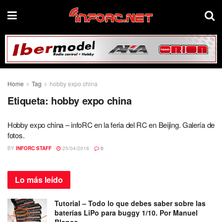
Home
Tag
hobby expo china
Etiqueta:
hobby expo china
Hobby expo china – infoRC en la feria del RC en Beijing. Galería de
fotos.
BY
INFORC STAFF
25/04/2016
0
Lo más
leído
Tutorial – Todo lo que debes saber sobre las
baterías LiPo para buggy 1/10. Por Manuel