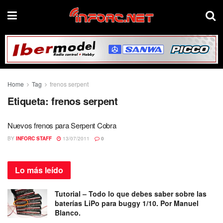
Home
Tag
frenos serpent
Etiqueta:
frenos serpent
Nuevos frenos para Serpent Cobra
BY
INFORC STAFF
13/07/2011
0
Lo más
leído
Tutorial – Todo lo que debes saber sobre las
baterías LiPo para buggy 1/10. Por Manuel
Blanco.