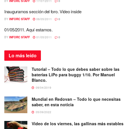
BY
INFORC STAFF
17/07/2011
0
Inauguramos sección del foro. Video inside
BY
INFORC STAFF
06/05/2011
0
01/05/2011. Aquí estamos.
BY
INFORC STAFF
01/05/2011
0
Lo más
leído
Tutorial – Todo lo que debes saber sobre las
baterías LiPo para buggy 1/10. Por Manuel
Blanco.
09/04/2019
Mundial en Redovan – Todo lo que necesitas
saber, en esta noticia
05/09/2022
Video de los viernes, las gallinas más estables