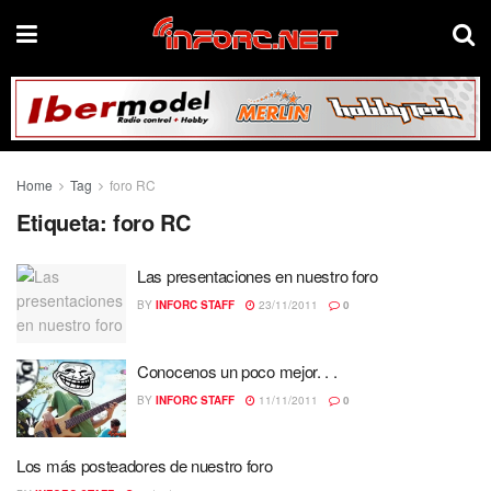
Home
Tag
foro RC
Etiqueta:
foro RC
Las presentaciones en nuestro foro
BY
INFORC STAFF
23/11/2011
0
Conocenos un poco mejor. . .
BY
INFORC STAFF
11/11/2011
0
Los más posteadores de nuestro foro