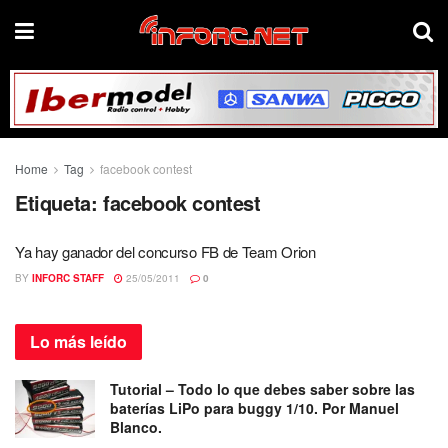
Home
Tag
facebook contest
Etiqueta:
facebook contest
Ya hay ganador del concurso FB de Team Orion
BY
INFORC STAFF
25/05/2011
0
Lo más
leído
Tutorial – Todo lo que debes saber sobre las
baterías LiPo para buggy 1/10. Por Manuel
Blanco.