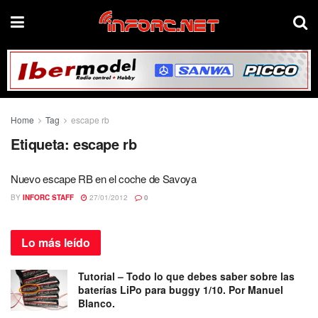
Home
Tag
escape rb
Etiqueta:
escape rb
Nuevo escape RB en el coche de Savoya
BY
INFORC STAFF
27/01/2012
0
Lo más
leído
Tutorial – Todo lo que debes saber sobre las
baterías LiPo para buggy 1/10. Por Manuel
Blanco.