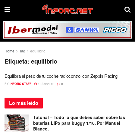
Home
Tag
equilibrio
Etiqueta:
equilibrio
Equilibra el peso de tu coche radiocontrol con Zeppin Racing
BY
INFORC STAFF
19/09/2012
0
Lo más
leído
Tutorial – Todo lo que debes saber sobre las
baterías LiPo para buggy 1/10. Por Manuel
Blanco.