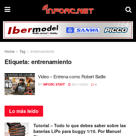
Home
Tag
entrenamiento
Etiqueta:
entrenamiento
Video – Entrena como Robert Batlle
BY
INFORC STAFF
25/11/2020
0
Lo más
leído
Tutorial – Todo lo que debes saber sobre las
baterías LiPo para buggy 1/10. Por Manuel