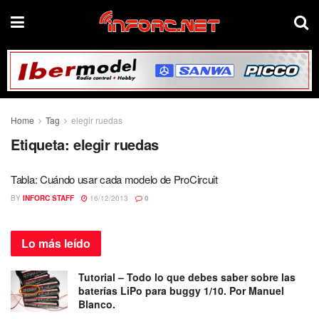
Home
Tag
elegir ruedas
Etiqueta:
elegir ruedas
Tabla: Cuándo usar cada modelo de ProCircuit
BY
INFORC STAFF
16/12/2013
0
Lo más
leído
Tutorial – Todo lo que debes saber sobre las
baterías LiPo para buggy 1/10. Por Manuel
Blanco.