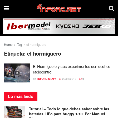
Home
Tag
el hormiguero
Etiqueta:
el hormiguero
El Hormiguero y sus experimentos con coches
radiocontrol
BY
INFORC STAFF
29/05/2018
0
Lo más
leído
Tutorial – Todo lo que debes saber sobre las
baterías LiPo para buggy 1/10. Por Manuel