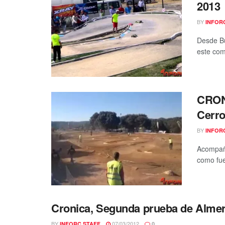
2013
BY
INFOR
Desde Bu
este com
CRONI
Cerro
BY
INFOR
Acompaña
como fue 
Cronica, Segunda prueba de Almer
BY
07/03/2012
INFORC STAFF
0