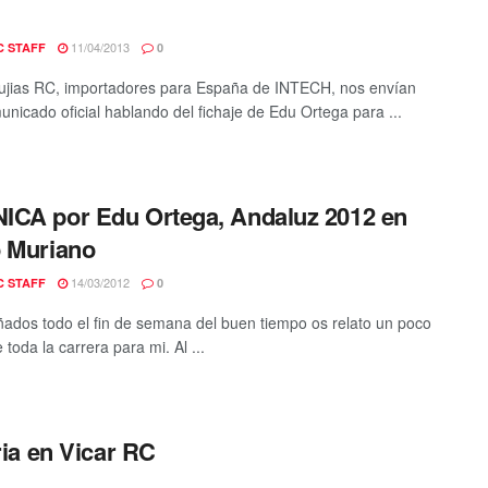
11/04/2013
C STAFF
0
jias RC, importadores para España de INTECH, nos envían
unicado oficial hablando del fichaje de Edu Ortega para ...
CA por Edu Ortega, Andaluz 2012 en
 Muriano
14/03/2012
C STAFF
0
dos todo el fin de semana del buen tiempo os relato un poco
toda la carrera para mi. Al ...
ia en Vicar RC