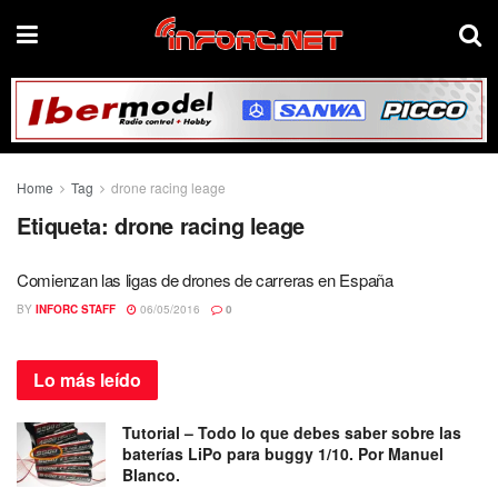
Home
Tag
drone racing leage
Etiqueta:
drone racing leage
Comienzan las ligas de drones de carreras en España
BY
INFORC STAFF
06/05/2016
0
Lo más
leído
Tutorial – Todo lo que debes saber sobre las
baterías LiPo para buggy 1/10. Por Manuel
Blanco.