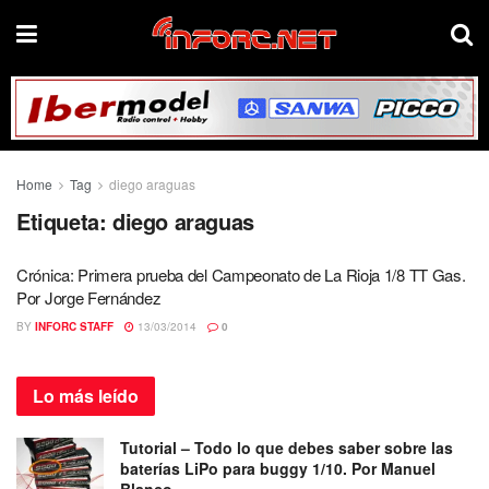
Home
Tag
diego araguas
Etiqueta:
diego araguas
Crónica: Primera prueba del Campeonato de La Rioja 1/8 TT Gas.
Por Jorge Fernández
BY
INFORC STAFF
13/03/2014
0
Lo más
leído
Tutorial – Todo lo que debes saber sobre las
baterías LiPo para buggy 1/10. Por Manuel