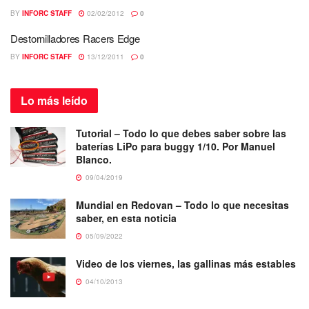
BY
INFORC STAFF
02/02/2012
0
Destornilladores Racers Edge
BY
INFORC STAFF
13/12/2011
0
Lo más
leído
Tutorial – Todo lo que debes saber sobre las
baterías LiPo para buggy 1/10. Por Manuel
Blanco.
09/04/2019
Mundial en Redovan – Todo lo que necesitas
saber, en esta noticia
05/09/2022
Video de los viernes, las gallinas más estables
04/10/2013