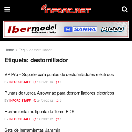
Home
Tag
destornillador
Etiqueta:
destornillador
VP Pro – Soporte para puntas de destornilladores eléctricos
BY
INFORC STAFF
18/05/2016
0
Puntas de tuerca Arrowmax para destornilladores electricos
BY
INFORC STAFF
24/04/2012
0
Herramienta multipunta de Team EDS
BY
INFORC STAFF
19/03/2012
0
Sets de herramientas Jammin