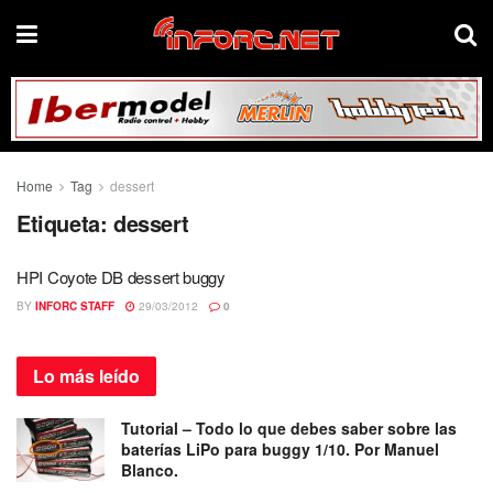
Home
Tag
dessert
Etiqueta:
dessert
HPI Coyote DB dessert buggy
BY
INFORC STAFF
29/03/2012
0
Lo más
leído
Tutorial – Todo lo que debes saber sobre las
baterías LiPo para buggy 1/10. Por Manuel
Blanco.