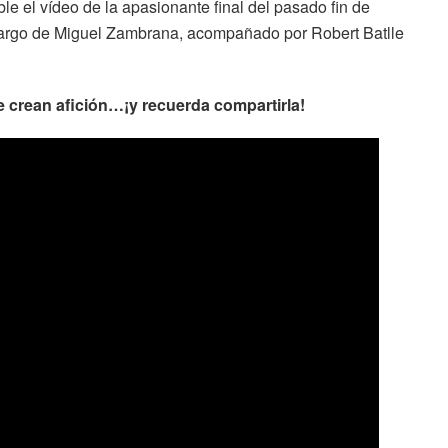
le el vídeo de la apasionante final del pasado fin de
cargo de Miguel Zambrana, acompañado por Robert Batlle
ue crean afición…¡y recuerda compartirla!