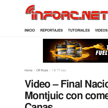
INICIO
REPORTAJES
TUTORIALES
VIDEOS
Home
Off Road
1/8 TT Gas
Video – Final Naci
Montjuic con comen
Canas