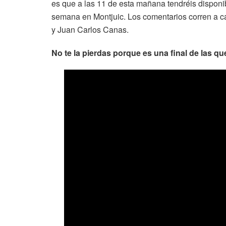
es que a las 11 de esta mañana tendréis disponib
semana en Montjuic. Los comentarios corren a 
y Juan Carlos Canas.
No te la pierdas porque es una final de las q