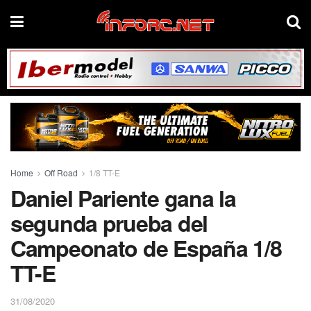
Home
Off Road
1/8 TT-E
Daniel Pariente gana la
segunda prueba del
Campeonato de España 1/8
TT-E
31/08/2020