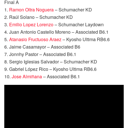
Final A
1.
Ramon Oltra Noguera
– Schumacher KD
2. Raúl Solano – Schumacher KD
3.
Emilio Lopez Lorenzo
– Schumacher Laydown
4. Juan Antonio Castello Moreno – Associated B6.1
5.
Atanasio Fructuoso Araez
– Kyosho Ultima RB6.6
6. Jaime Casamayor – Associated B6
7. Jonnhy Pastor – Associated B6.1
8. Sergio Iglesias Salvador – Schumacher KD
9. Gabriel López Rico – Kyosho Ultima RB6.6
10.
Jose Almiñana
– Associated B6.1