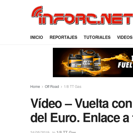
INICIO
REPORTAJES
TUTORIALES
VIDEOS
Home
Off Road
1/8 TT Gas
Vídeo – Vuelta con
del Euro. Enlace a
24/05/2019
in
1/8 TT Gas