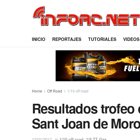
INICIO
REPORTAJES
TUTORIALES
VIDEOS
Home
Off Road
1/10 off road
Resultados trofeo
Sant Joan de Mor
12/01/2017
in
1/10 off road
,
1/8 TT Gas