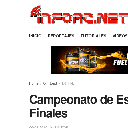
INICIO
REPORTAJES
TUTORIALES
VIDEOS
Home
Off Road
1/8 TT-E
Campeonato de Es
Finales
06/03/2016
in
1/8 TT-E