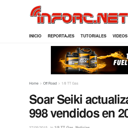
INICIO
REPORTAJES
TUTORIALES
VIDEOS
Home
Off Road
1/8 TT Gas
Soar Seiki actualiz
998 vendidos en 2
27/05/2015
in
1/8 TT Gas
,
Noticias