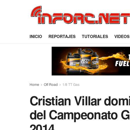
INICIO
REPORTAJES
TUTORIALES
VIDEOS
Home
Off Road
1/8 TT Gas
Cristian Villar do
del Campeonato Ga
2014