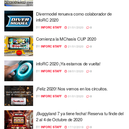
Divermodel renueva como colaborador de
infoRC 2020
BY
INFORC STAFF
21/01/2020
0
Comienza la MChasis CUP 2020
BY
INFORC STAFF
21/01/2020
0
infoRC 2020 ¡Ya estamos de vuelta!
BY
INFORC STAFF
08/01/2020
0
¡Feliz 2020! Nos vemos en los circuitos.
BY
INFORC STAFF
01/01/2020
0
¡Buggyland 7 ya tiene fecha! Reserva tu finde del
2 al 4 de Octubre de 2020
BY
INFORC STAFF
17/12/2019
0