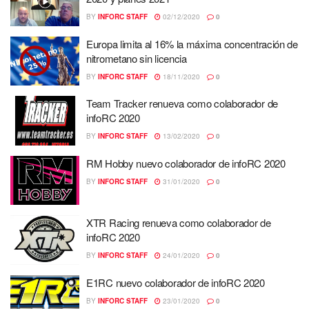
BY
INFORC STAFF
02/12/2020
0
Europa limita al 16% la máxima concentración de
nitrometano sin licencia
BY
INFORC STAFF
18/11/2020
0
Team Tracker renueva como colaborador de
infoRC 2020
BY
INFORC STAFF
13/02/2020
0
RM Hobby nuevo colaborador de infoRC 2020
BY
INFORC STAFF
31/01/2020
0
XTR Racing renueva como colaborador de
infoRC 2020
BY
INFORC STAFF
24/01/2020
0
E1RC nuevo colaborador de infoRC 2020
BY
INFORC STAFF
23/01/2020
0