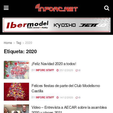
Home
Tag
2020
Etiqueta:
2020
¡Feliz Navidad 2020 a todos!
BY
INFORC STAFF
25/12/2020
0
Felices fiestas de parte del Club Modelismo
Castilla
BY
INFORC STAFF
14/12/2020
0
Video – Entrevista a AECAR sobre la asamblea
2020 y planes 2021