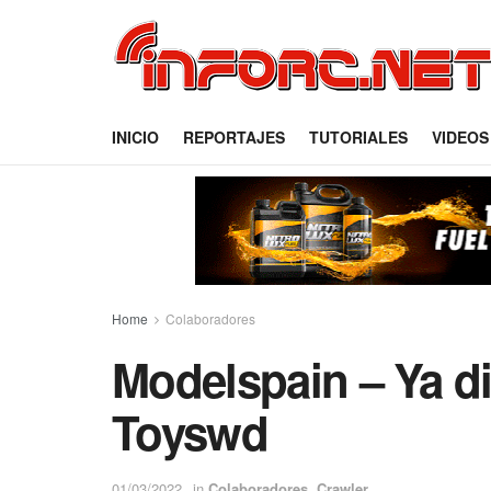
INICIO
REPORTAJES
TUTORIALES
VIDEOS
Home
Colaboradores
Modelspain – Ya d
Toyswd
01/03/2022
in
Colaboradores
,
Crawler