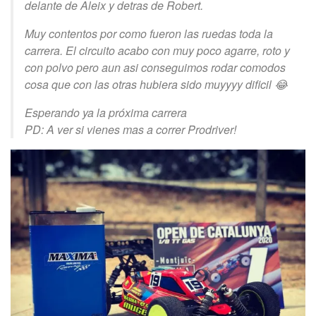
delante de Aleix y detras de Robert.
Muy contentos por como fueron las ruedas toda la
carrera. El circuito acabo con muy poco agarre, roto y
con polvo pero aun asi conseguimos rodar comodos
cosa que con las otras hubiera sido muyyyy dificil
😂
Esperando ya la próxima carrera
PD: A ver si vienes mas a correr Prodriver!