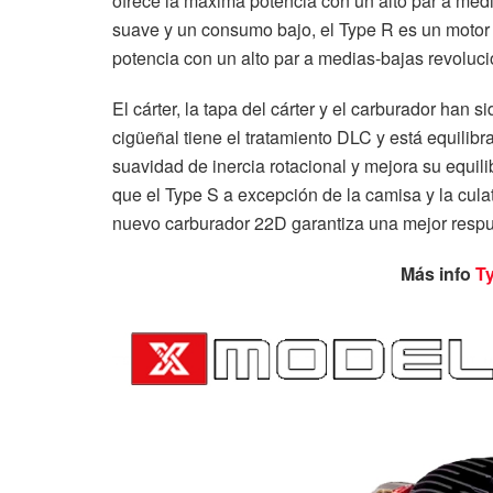
ofrece la máxima potencia con un alto par a med
suave y un consumo bajo, el Type R es un motor d
potencia con un alto par a medias-bajas revoluci
El cárter, la tapa del cárter y el carburador ha
cigüeñal tiene el tratamiento DLC y está equilib
suavidad de inercia rotacional y mejora su equili
que el Type S a excepción de la camisa y la cula
nuevo carburador 22D garantiza una mejor respu
Más info
T