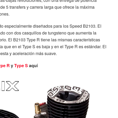
ias-bajas revoluciones, con una entrega de potencia
e 5 transfers y carrera larga que ofrece la máxima
ones.
n sido especialmente diseñados para los Speed B2103. El
rado con dos casquillos de tungsteno que aumenta la
brio. El B2103 Type R tiene las mismas características
ta que en el Type S es baja y en el Type R es estándar. El
esta y aceleración más suave.
ype R
y
Type S
aquí