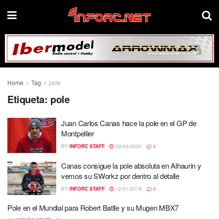
Home
Tag
pole
Etiqueta:
pole
Juan Carlos Canas hace la pole en el GP de
Montpellier
BY
INFORC STAFF
09/02/2020
0
Canas consigue la pole absoluta en Alhaurin y
vemos su SWorkz por dentro al detalle
BY
INFORC STAFF
12/01/2019
0
Pole en el Mundial para Robert Batlle y su Mugen MBX7