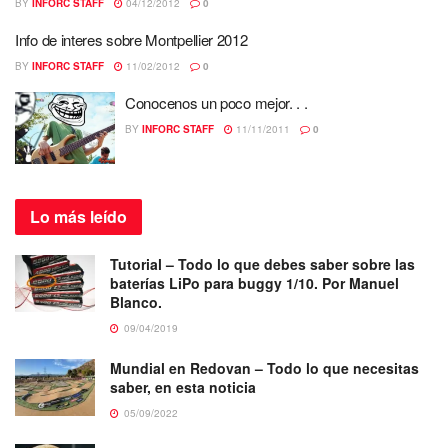
BY
INFORC STAFF
04/12/2012
0
Info de interes sobre Montpellier 2012
BY
INFORC STAFF
11/02/2012
0
Conocenos un poco mejor. . .
BY
INFORC STAFF
11/11/2011
0
Lo más
leído
Tutorial – Todo lo que debes saber sobre las
baterías LiPo para buggy 1/10. Por Manuel
Blanco.
09/04/2019
Mundial en Redovan – Todo lo que necesitas
saber, en esta noticia
05/09/2022