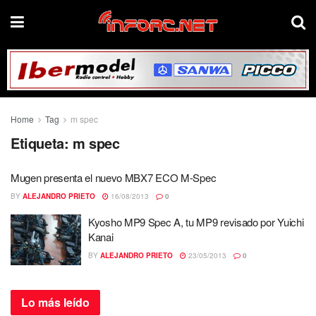
Home
Tag
m spec
Etiqueta:
m spec
Mugen presenta el nuevo MBX7 ECO M-Spec
BY
ALEJANDRO PRIETO
16/08/2013
0
Kyosho MP9 Spec A, tu MP9 revisado por Yuichi
Kanai
BY
ALEJANDRO PRIETO
23/05/2013
0
Lo más
leído