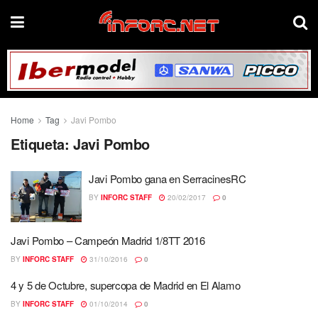
Home
Tag
Javi Pombo
Etiqueta:
Javi Pombo
Javi Pombo gana en SerracinesRC
BY
INFORC STAFF
20/02/2017
0
Javi Pombo – Campeón Madrid 1/8TT 2016
BY
INFORC STAFF
31/10/2016
0
4 y 5 de Octubre, supercopa de Madrid en El Alamo
BY
INFORC STAFF
01/10/2014
0