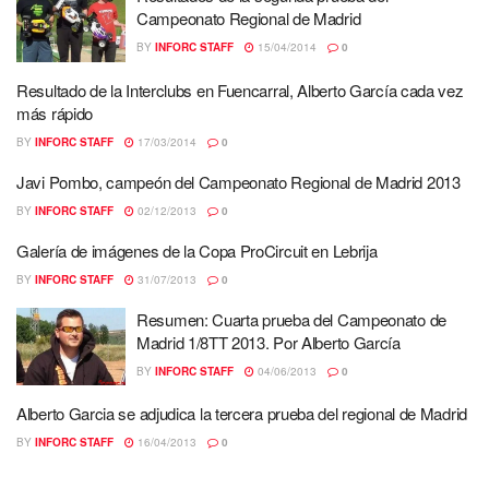
Campeonato Regional de Madrid
BY
INFORC STAFF
15/04/2014
0
Resultado de la Interclubs en Fuencarral, Alberto García cada vez
más rápido
BY
INFORC STAFF
17/03/2014
0
Javi Pombo, campeón del Campeonato Regional de Madrid 2013
BY
INFORC STAFF
02/12/2013
0
Galería de imágenes de la Copa ProCircuit en Lebrija
BY
INFORC STAFF
31/07/2013
0
Resumen: Cuarta prueba del Campeonato de
Madrid 1/8TT 2013. Por Alberto García
BY
INFORC STAFF
04/06/2013
0
Alberto Garcia se adjudica la tercera prueba del regional de Madrid
BY
INFORC STAFF
16/04/2013
0