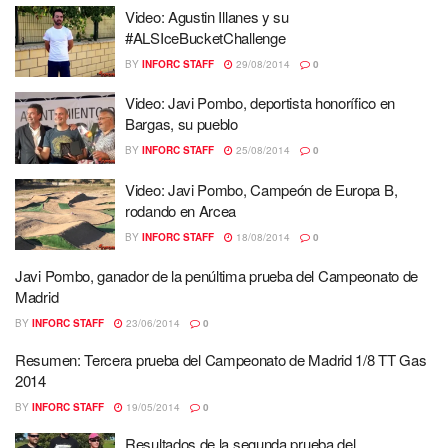
Video: Agustin Illanes y su
#ALSIceBucketChallenge
BY
INFORC STAFF
29/08/2014
0
Video: Javi Pombo, deportista honorífico en
Bargas, su pueblo
BY
INFORC STAFF
25/08/2014
0
Video: Javi Pombo, Campeón de Europa B,
rodando en Arcea
BY
INFORC STAFF
18/08/2014
0
Javi Pombo, ganador de la penúltima prueba del Campeonato de
Madrid
BY
INFORC STAFF
23/06/2014
0
Resumen: Tercera prueba del Campeonato de Madrid 1/8 TT Gas
2014
BY
INFORC STAFF
19/05/2014
0
Resultados de la segunda prueba del