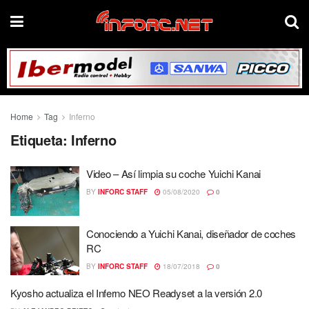
Home
Tag
Inferno
Etiqueta:
Inferno
Video – Así limpia su coche Yuichi Kanai
BY
INFORC STAFF
05/08/2020
0
Conociendo a Yuichi Kanai, diseñador de coches
RC
BY
INFORC STAFF
18/07/2018
0
Kyosho actualiza el Inferno NEO Readyset a la versión 2.0