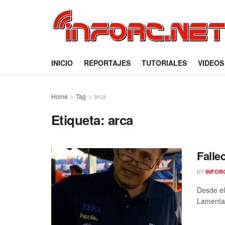
INICIO
REPORTAJES
TUTORIALES
VIDEOS
Home
Tag
arca
Etiqueta:
arca
Falle
BY
INFOR
Desde el
Lamenta