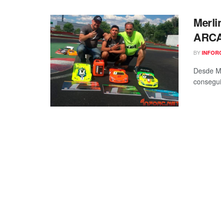
Merli
ARC
BY
INFOR
Desde Me
consegui