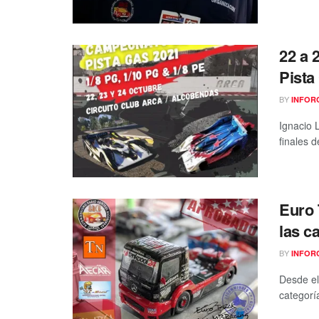
22 a 
Pist
BY
INFOR
Ignacio 
finales 
Euro 
las c
BY
INFOR
Desde el
categoría