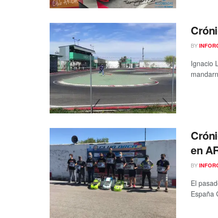
Cróni
BY
INFOR
Ignacio 
mandarno
Cróni
en A
BY
INFOR
El pasad
España G