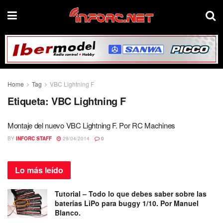
Home
Tag
VBC Lightning F
Etiqueta:
VBC Lightning F
Montaje del nuevo VBC Lightning F. Por RC Machines
BY
INFORC STAFF
29/04/2014
0
Lo más
leído
Tutorial – Todo lo que debes saber sobre las
baterías LiPo para buggy 1/10. Por Manuel
Blanco.