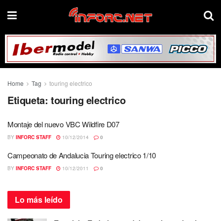
Home
Tag
touring electrico
Etiqueta:
touring electrico
Montaje del nuevo VBC Wildfire D07
BY
INFORC STAFF
10/12/2014
0
Campeonato de Andalucia Touring electrico 1/10
BY
INFORC STAFF
10/12/2011
0
Lo más
leído